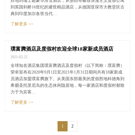
胜地到瑞士超豪华滑雪酒店，从墨西哥极致浪漫主义度假公寓
到英国剑桥16世纪的避世精品酒店，从德国亚琛市大教堂区古
典到印度加尔各答当代…
了解更多 >>
璞富腾酒店及度假村欢迎全球18家新成员酒店
2021-02-22
全球知名酒店集团璞富腾酒店及度假村（以下简称：璞富腾）
荣幸宣布在2020年9月1日至2021年1月31日期间共有18家新成
员酒店加盟璞富腾旗下。从美国东部最美的度假胜地科德角到
希腊圣托里尼岛的生态休闲隐居地，每一家酒店和度假村都致
力于为宾客…
了解更多 >>
1
2