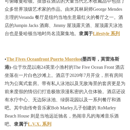
可俯瞰曼哈顿。摆放在酒店的大量当代艺术收藏品中包括了
众多世界顶级艺术家的作品。由米其林厨师George Mendes
主理的Veranda 餐厅是纽约当地生意最红火的餐厅之一。酒
店的Jumpin Jacks 酒廊、Jimmy 屋顶露天酒、屋顶露天泳池
台也是曼哈顿当地时尚名流聚集地。
隶属于
Lifestyle 系列
•
The Fives Oceanfront Puerto Morelos
(墨西哥，莫雷洛斯
港)
–位于坎昆以南24英里小渔村的The Five Ocean Front 酒店
坐落在一片白色沙滩上。酒店于2020年7月开业，所有房间
均为公寓式套房。带有私人泳池以及无敌海景的套房更是为
前来度假的情侣们打造极致浪漫私密的入住体验。酒店还设
有水疗中心、无边际泳池、绿荫花园以及一系列餐厅和酒
吧。其中由传奇音乐家Bob Marley儿子创建的 RoMarley
Beach House 则是当地远近驰名，热闹非凡的海滩音乐酒
吧。
隶属于
L.V.X. 系列