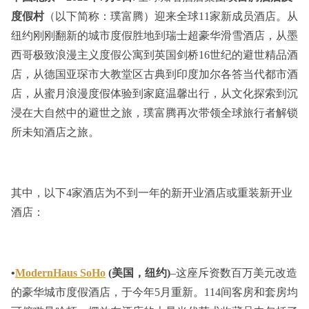
度假村
（以下简称：璞富腾）迎来全球11家新成员酒店。从
纽约刚刚翻新的城市度假胜地到瑞士超豪华滑雪酒店，从墨
西哥极致浪漫主义度假公寓到英国剑桥16世纪的避世精品酒
店，从德国亚琛市大教堂区古典到印度加尔各答当代都市酒
店，从蜜月浪漫度假体验到家庭温馨出行，从文化探索到沉
浸在大自然中的避世之旅，璞富腾再次带领全球旅行者解锁
所未知酒店之旅。
其中，以下4家酒店为不到一年的新开业酒店或重装新开业
酒店：
•
ModernHaus SoHo
(美国，纽约)
–这座斥资数百万美元改造
的豪华城市度假酒店，于今年5月重新。114间客房和套房均