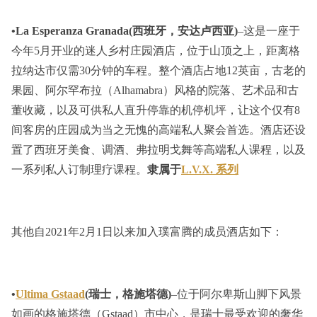
•La Esperanza Granada(西班牙，安达卢西亚)
–这是一座于
今年5月开业的迷人乡村庄园酒店，位于山顶之上，距离格
拉纳达市仅需30分钟的车程。整个酒店占地12英亩，古老的
果园、阿尔罕布拉（Alhamabra）风格的院落、艺术品和古
董收藏，以及可供私人直升停靠的机停机坪，让这个仅有8
间客房的庄园成为当之无愧的高端私人聚会首选。酒店还设
置了西班牙美食、调酒、弗拉明戈舞等高端私人课程，以及
一系列私人订制理疗课程。
隶属于
L.V.X. 系列
其他自2021年2月1日以来加入璞富腾的成员酒店如下：
•
Ultima Gstaad
(瑞士，格施塔德)
–位于阿尔卑斯山脚下风景
如画的格施塔德（Gstaad）市中心，是瑞士最受欢迎的奢华