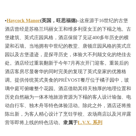
•
Haycock Manor
(英国，旺思福德)
–这座源于16世纪的古堡
酒店曾经是苏格兰玛丽女王和维多利亚女王的下榻之地。古
堡建筑、英式庄园风格，酒店保留了见证400多年历史的横
梁和石墙。当地拥有中世纪的教堂、唐顿庄园风格的英式庄
园以及古堡遗迹，是探寻历史，体验大不列颠文化的绝佳去
处。酒店经过重装翻新于今年7月再次开门迎客。重装后的
酒店客房尽显奢华的同时完美的复现了英式皇家的优雅格
调。提供传统英式美食的PRÉVOST餐厅位于橘子园中，玻
璃中庭可俯瞰整个花园。酒店借助其得天独厚的地理位置和
历史自然融为一体本地旅游资源为下榻的客人设计瑜伽、电
动自行车、独木舟等特色体验活动。除此之外，酒店还将推
陈出新，为客人精心设计了烹饪学校、农场商店以及河岸露
营等即将上线的特色活动。
隶属于
L.V.X. 系列