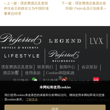
« 上一篇：
璞富腾酒店及度假
下一篇：
璞富腾酒店集团全面
村任命王杭静女士为中国区域
升级
I Prefer
会员计划体系
»
董事总经理
璞富腾酒店及度假
联系我们
新闻中心
会议策划
村
酒店加盟
使用条款
Cookies和隐私政
策
关注微信
关注微博
关注小红书
本网站将使用cookies
我们使用cookies来改善您的体验和分析网站访问。继续使用本网站即表示您接
受cookies条件。
了解更多
如本站内容与璞富腾英文站相关内容有出入,以英文站为准! | 2026 北京时代一峰信息
技术有限公司版权所有
同意
京ICP备05063701号
京公网安备11010802031455号