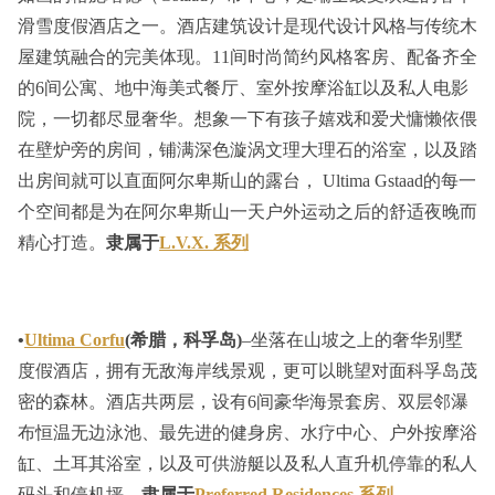
滑雪度假酒店之一。酒店建筑设计是现代设计风格与传统木
屋建筑融合的完美体现。11间时尚简约风格客房、配备齐全
的6间公寓、地中海美式餐厅、室外按摩浴缸以及私人电影
院，一切都尽显奢华。想象一下有孩子嬉戏和爱犬慵懒依偎
在壁炉旁的房间，铺满深色漩涡文理大理石的浴室，以及踏
出房间就可以直面阿尔卑斯山的露台， Ultima Gstaad的每一
个空间都是为在阿尔卑斯山一天户外运动之后的舒适夜晚而
精心打造。
隶属于
L.V.X. 系列
•
Ultima Corfu
(希腊，科孚岛)
–坐落在山坡之上的奢华别墅
度假酒店，拥有无敌海岸线景观，更可以眺望对面科孚岛茂
密的森林。酒店共两层，设有6间豪华海景套房、双层邻瀑
布恒温无边泳池、最先进的健身房、水疗中心、户外按摩浴
缸、土耳其浴室，以及可供游艇以及私人直升机停靠的私人
码头和停机坪。
隶属于
Preferred Residences 系列