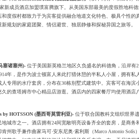
共有18家新成员酒店加盟璞富腾旗下。从美国东部最美的度假胜地科
店和度假村都致力于为宾客提供融合地道文化特色、极具个性的
重新规划的家庭团聚、情侣避世、独居静修和探秘异国之旅等。
(美国马塞诸塞州)
- 位于美国新英格兰地区久负盛名的科德角，沿岸有
914年，是作为波士顿富人来此打猎休憩的半私人小屋，拥有私人
成人专用的水疗套房，分布在30栋别墅式建筑中。宾客可在海滨
悠久的查塔姆市中心精品店游逛。酒店内的四家餐厅均使用酒店
。
 Solis by HOTSSON (墨西哥莫雷利亚)
- 位于联合国教科文组织世界
民地城市之一。酒店拥有24间宽敞明亮设备齐全的套房，是商务
歌手兼作曲家马可·安东尼奥·索利斯（Marco Antonio Sol