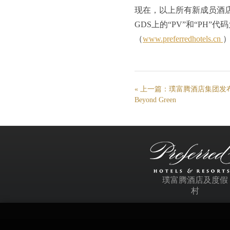
现在，以上所有新成员酒店均可
GDS上的“PV”和“P
（
www.preferredhotels.cn
）
« 上一篇：
璞富腾酒店集团发
Beyond Green
璞富腾酒店及度假
村