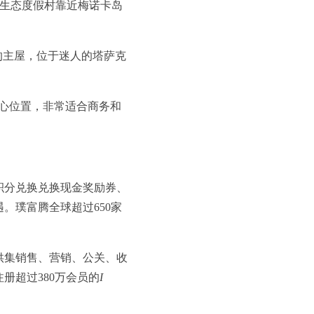
成人生态度假村靠近梅诺卡岛
的主屋，位于迷人的塔萨克
中心位置，非常适合商务和
积分兑换兑换现金奖励券、
。璞富腾全球超过650家
供集销售、营销、公关、收
册超过380万会员的
I