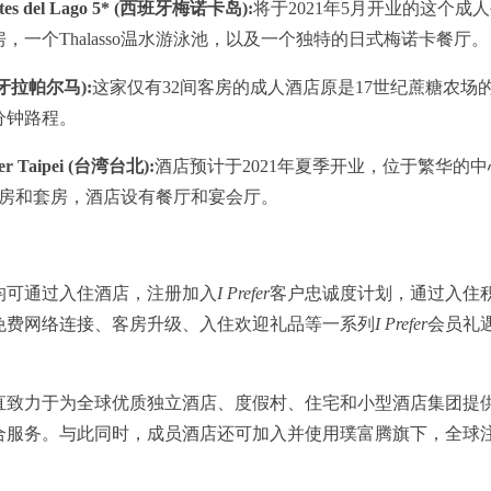
Suites del Lago 5* (西班牙梅诺卡岛):
将于2021年5月开业的这个
，一个Thalasso温水游泳池，以及一个独特的日式梅诺卡餐厅。
(西班牙拉帕尔马):
这家仅有32间客房的成人酒店原是17世纪蔗糖农场
分钟路程。
mier Taipei (台湾台北):
酒店预计于2021年夏季开业，位于繁华的
客房和套房，酒店设有餐厅和宴会厅。
均可通过入住酒店，注册加入
I Prefer
客户忠诚度计划，通过入住
免费网络连接、客房升级、入住欢迎礼品等一系列
I Prefer
会员礼遇
。
一直致力于为全球优质独立酒店、度假村、住宅和小型酒店集团提
合服务。与此同时，成员酒店还可加入并使用璞富腾旗下，全球注