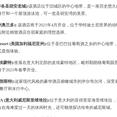
 (波多黎各圣胡安老城):
该酒店位于旧城区的中心地带，是一座历史悠久
餐厅和一个屋顶游泳池，可一览圣胡安湾的美景。
达州奥兰多):
该酒店将于2021年4月开业，位于华特迪士尼世界的动
点附近精致酒店住宿家庭的理想选择。
and Resort (美国加利福尼亚州):
位于圣巴巴拉葡萄酒之乡的中心地带，占
式度假体验。
皮埃蒙特):
坐落在意大利北部的皮埃蒙特地区，毗邻勒朗格葡萄园景
于2021年春季开业。
国曼彻斯特):
这家现代风格的豪华酒店俯瞰城市的伊尔韦尔河，深受
级餐厅和水疗中心。
t & SPA (意大利威尼斯里维埃拉):
位于意大利的亚得里亚海里维埃拉，这
合在海滩度过一天的休闲时光，还可顺便探访传奇的威尼斯城。