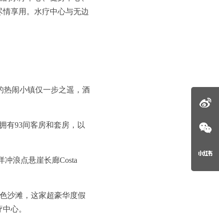
尽情享用。水疗中心与无边
的热闹小镇仅一步之遥，酒
拥有93间客房和套房，以
洋冲浪点悬崖长廊Costa
色沙滩，这家超豪华度假
疗中心。