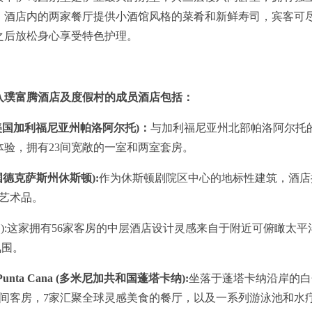
。酒店内的两家餐厅提供小酒馆风格的菜肴和新鲜寿司，宾客可
之后放松身心享受特色护理。
起加入璞富腾酒店及度假村的成员酒店包括：
 Alto (美国加利福尼亚州帕洛阿尔托)：
与加利福尼亚州北部帕洛阿尔托
验，拥有23间宽敞的一室和两室套房。
el (美国德克萨斯州休斯顿):
作为休斯顿剧院区中心的地标性建筑，酒店
州艺术品。
a (秘鲁利马):这家拥有56家客房的中层酒店设计灵感来自于附近可俯瞰太平
力氛围。
sort Punta Cana (多米尼加共和国蓬塔卡纳):
坐落于蓬塔卡纳沿岸的白
5间客房，7家汇聚全球灵感美食的餐厅，以及一系列游泳池和水