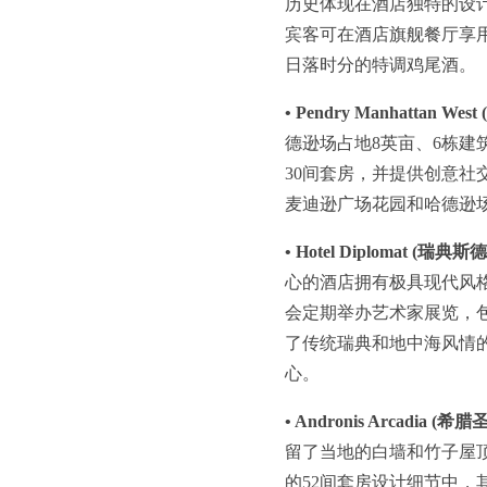
历史体现在酒店独特的设
宾客可在酒店旗舰餐厅享用正
日落时分的特调鸡尾酒。
• Pendry Manhattan We
德逊场占地8英亩、6栋建
30间套房，并提供创意社交空
麦迪逊广场花园和哈德逊
• Hotel Diplomat (瑞典
心的酒店拥有极具现代风格的
会定期举办艺术家展览，
了传统瑞典和地中海风情
心。
• Andronis Arcadia (
留了当地的白墙和竹子屋
的52间套房设计细节中