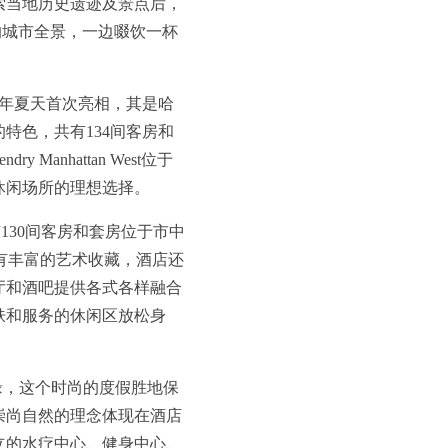
索当地历史遗迹及景点后，
画的城市全景，一边啜饮一杯
酒店将于今年夏天首次亮相，其是哈
特色，共有134间客房和
nhattan West位于
休闲场所的理想选择。
130间客房和套房位于市中
t拥有丰富的艺术收藏，酒店还
厅和酒吧提供各式各样融合
肤和服务的休闲区放松身
缘，这个时尚的度假胜地保
崇尚自然的理念体现在酒店
立的水疗中心、健身中心、