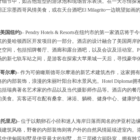
计细节中，如吉他造型的游泳池和现场音乐表演。在一天尽情探
宗墨西哥风情美食，或在天台酒吧El Milagrito一边眺望如
st (美国纽约)
– Pendry Hotels & Resorts在纽约市的第一家
筑的曼哈顿西区开发项目的一部分。酒店的设计融合了美国两岸的
间，包括招牌餐厅、酒廊和露台酒吧，以及会议及活动室。Pendry Ma
场的新七轨车站之间，是游客在探索大苹果城一天后，寻找豪华
斯德哥尔摩)
– 作为可俯瞰斯德哥尔摩港的新艺术建筑杰作，这家拥有
内部装饰，浪漫的朱丽叶阳台和水景风光。Hotel Diploma
包括瑞典著名艺术家的作品以及当代摄影师作品等。酒店内的餐
的美食。宾客还可在配有桑拿、淋浴、躺椅、健身中心、健康护
希腊圣托里尼)
– 位于以鹅卵石小径和迷人海岸日落而闻名的伊亚村边
顶建筑风格，野奢的内部装饰则将户外的自然风情延续进室内。
，其中伊甸园别墅是伊亚最大的别墅，共三层楼六间卧室，拥有独