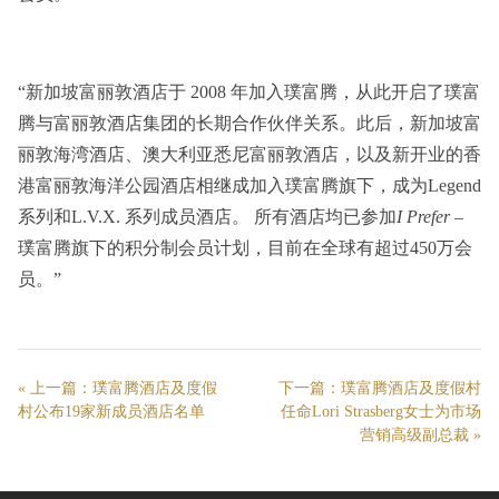
“新加坡富丽敦酒店于 2008 年加入璞富腾，从此开启了璞富
腾与富丽敦酒店集团的长期合作伙伴关系。此后，新加坡富
丽敦海湾酒店、澳大利亚悉尼富丽敦酒店，以及新开业的香
港富丽敦海洋公园酒店相继成加入璞富腾旗下，成为Legend
系列和L.V.X. 系列成员酒店。 所有酒店均已参加
I Prefer
–
璞富腾旗下的积分制会员计划，目前在全球有超过450万会
员。”
« 上一篇：
璞富腾酒店及度假
下一篇：
璞富腾酒店及度假村
村公布19家新成员酒店名单
任命Lori Strasberg女士为市场
营销高级副总裁
»