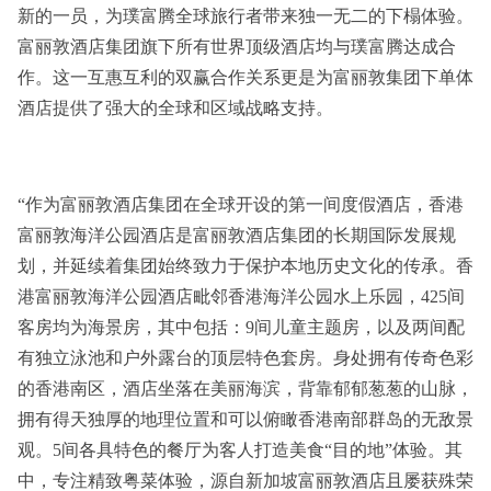
新的一员，为璞富腾全球旅行者带来独一无二的下榻体验。
富丽敦酒店集团旗下所有世界顶级酒店均与璞富腾达成合
作。这一互惠互利的双赢合作关系更是为富丽敦集团下单体
酒店提供了强大的全球和区域战略支持。
“作为富丽敦酒店集团在全球开设的第一间度假酒店，香港
富丽敦海洋公园酒店是富丽敦酒店集团的长期国际发展规
划，并延续着集团始终致力于保护本地历史文化的传承。香
港富丽敦海洋公园酒店毗邻香港海洋公园水上乐园，425间
客房均为海景房，其中包括：9间儿童主题房，以及两间配
有独立泳池和户外露台的顶层特色套房。身处拥有传奇色彩
的香港南区，酒店坐落在美丽海滨，背靠郁郁葱葱的山脉，
拥有得天独厚的地理位置和可以俯瞰香港南部群岛的无敌景
观。5间各具特色的餐厅为客人打造美食“目的地”体验。其
中，专注精致粤菜体验，源自新加坡富丽敦酒店且屡获殊荣