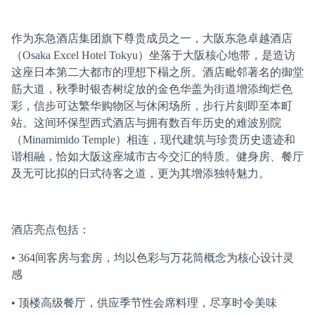
作为东急酒店集团旗下尊贵成员之一，大阪东急卓越酒店
（Osaka Excel Hotel Tokyu）坐落于大阪核心地带，是造访
这座日本第二大都市的理想下榻之所。酒店毗邻著名的御堂
筋大道，秋季时银杏树绽放的金色华盖为街道增添绚烂色
彩，信步可达繁华购物区与休闲场所，步行片刻即至本町
站。这间环保型西式酒店与拥有数百年历史的难波别院
（Minamimido Temple）相连，现代建筑与珍贵历史遗迹和
谐相融，恰如大阪这座城市古今交汇的特质。健身房、餐厅
及无可比拟的日式待客之道，更为其增添独特魅力。
酒店亮点包括：
• 364间客房与套房，均以色彩与万花筒概念为核心设计灵
感
• 顶楼高级餐厅，供应季节性会席料理，尽享时令美味