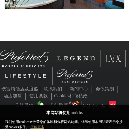
璞富腾酒店及度假
联系我们
新闻中心
会议策划
村
酒店加盟
使用条款
Cookies和隐私政
策
关注微信
关注微博
关注小红书
本网站将使用cookies
我们使用cookies来改善您的体验和分析网站访问。继续使用本网站即表示您接
受cookies条件。
了解更多
如本站内容与璞富腾英文站相关内容有出入,以英文站为准! | 2026 北京时代一峰信息