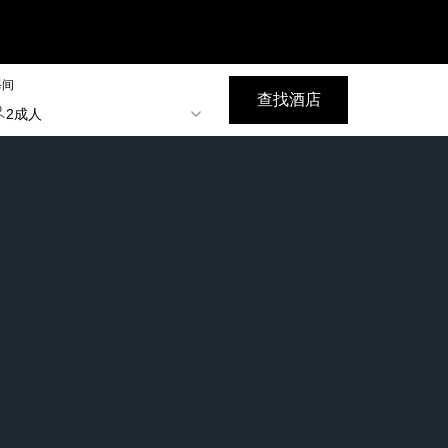
每间
查找酒店
2成人