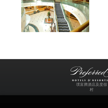
璞富腾酒店及度假
村