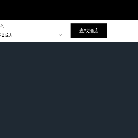
每间
查找酒店
2成人