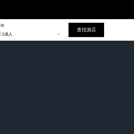
每间
查找酒店
2成人