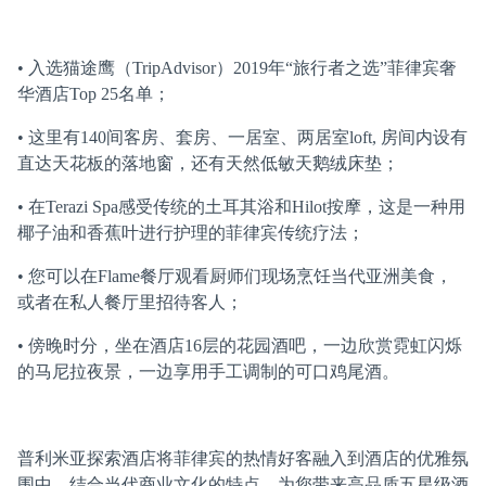
• 入选猫途鹰（TripAdvisor）2019年“旅行者之选”菲律宾奢
华酒店Top 25名单；
• 这里有140间客房、套房、一居室、两居室loft, 房间内设有
直达天花板的落地窗，还有天然低敏天鹅绒床垫；
• 在Terazi Spa感受传统的土耳其浴和Hilot按摩，这是一种用
椰子油和香蕉叶进行护理的菲律宾传统疗法；
• 您可以在Flame餐厅观看厨师们现场烹饪当代亚洲美食，
或者在私人餐厅里招待客人；
• 傍晚时分，坐在酒店16层的花园酒吧，一边欣赏霓虹闪烁
的马尼拉夜景，一边享用手工调制的可口鸡尾酒。
普利米亚探索酒店将菲律宾的热情好客融入到酒店的优雅氛
围中，结合当代商业文化的特点，为您带来高品质五星级酒