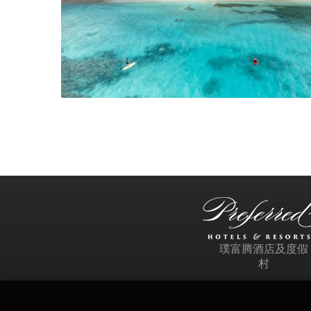
璞富腾酒店及度假
村