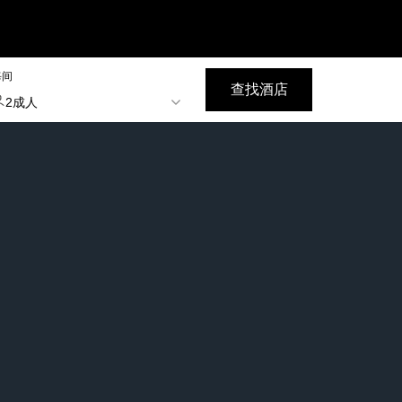
每间
查找酒店
2成人