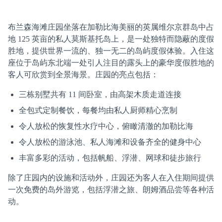
布兰森海滩庄园坐落在加勒比海美丽的英属维尔京群岛中占
地 125 英亩的私人莫斯基托岛上，是一处独特而隐蔽的度假
胜地，提供世界一流的、独一无二的岛屿度假体验。入住这
座位于岛屿东北端一处引人注目的露头上的豪华度假胜地的
客人可欣赏到全景海景。庄园的亮点包括：
三栋别墅共有 11 间卧室，由高架木质走道连接
全包式定制餐饮，每餐均由私人厨师精心烹制
令人放松的恢复性水疗中心，俯瞰清澈的加勒比海
令人放松的游泳池、私人海滩和设备齐全的健身中心
丰富多彩的活动，包括帆船、浮潜、网球和徒步旅行
除了庄园内的设施和活动外，庄园还为客人在入住期间提供
一次免费的岛外游览，包括浮潜之旅、朗姆酒品尝等各种活
动。