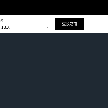
每间
查找酒店
2成人