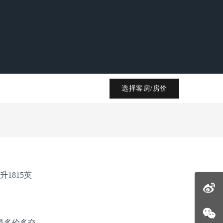
选择客房/房价
1815英
是多伦多交