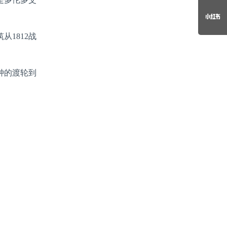
1812战
钟的渡轮到