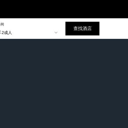
每间
查找酒店
2成人