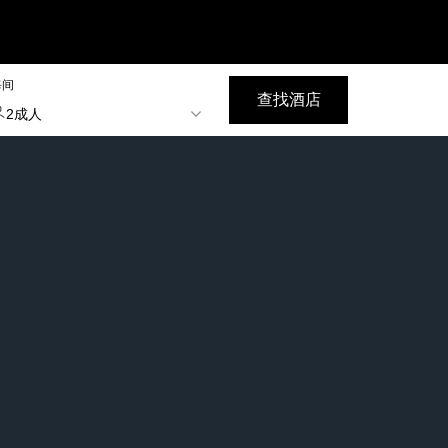
每间
查找酒店
2成人