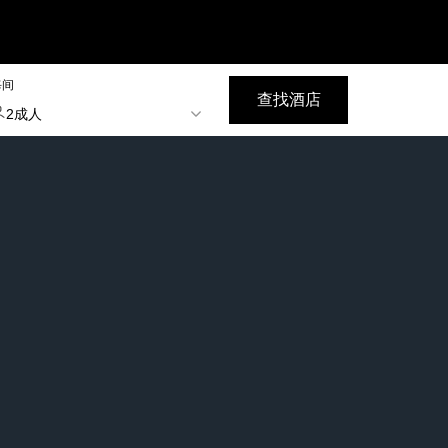
每间
查找酒店
2成人