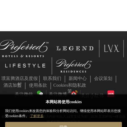
璞富腾酒店及度假
联系我们
新闻中心
会议策划
村
酒店加盟
使用条款
Cookies和隐私政
策
关注微信
关注微博
关注小红书
本网站将使用cookies
我们使用cookies来改善您的体验和分析网站访问。继续使用本网站即表示您接
受cookies条件。
了解更多
如本站内容与璞富腾英文站相关内容有出入,以英文站为准! | 2026 北京时代一峰信息
技术有限公司版权所有