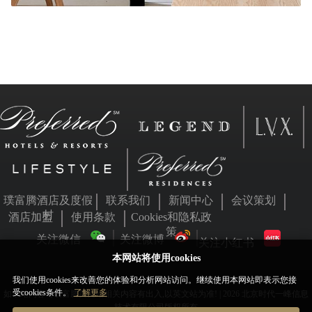
璞富腾酒店及度假
联系我们
新闻中心
会议策划
村
酒店加盟
使用条款
Cookies和隐私政
策
关注微信
关注微博
关注小红书
本网站将使用cookies
我们使用cookies来改善您的体验和分析网站访问。继续使用本网站即表示您接
受cookies条件。
了解更多
如本站内容与璞富腾英文站相关内容有出入,以英文站为准! | 2026 北京时代一峰信息
技术有限公司版权所有