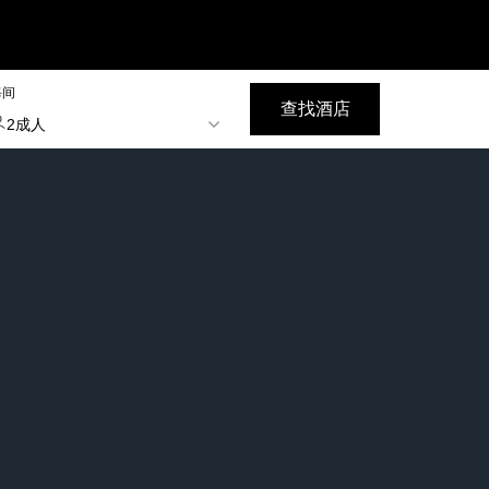
每间
查找酒店
2成人