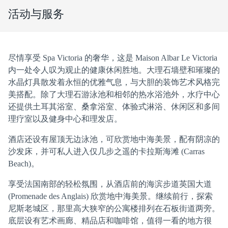
活动与服务
尽情享受 Spa Victoria 的奢华，这是 Maison Albar Le Victoria
内一处令人叹为观止的健康休闲胜地。大理石墙壁和璀璨的
水晶灯具散发着永恒的优雅气息，与大胆的装饰艺术风格完
美搭配。除了大理石游泳池和相邻的热水浴池外，水疗中心
还提供土耳其浴室、桑拿浴室、体验式淋浴、休闲区和多间
理疗室以及健身中心和理发店。
酒店还设有屋顶无边泳池，可欣赏地中海美景，配有阴凉的
沙发床，并可私人进入仅几步之遥的卡拉斯海滩 (Carras
Beach)。
享受法国南部的轻松氛围，从酒店前的海滨步道英国大道
(Promenade des Anglais) 欣赏地中海美景。继续前行，探索
尼斯老城区，那里高大狭窄的公寓楼排列在石板街道两旁。
底层设有艺术画廊、精品店和咖啡馆，值得一看的地方很