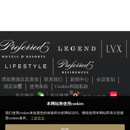
璞富腾酒店及度假
联系我们
新闻中心
会议策划
村
酒店加盟
使用条款
Cookies和隐私政
策
关注微信
关注微博
关注小红书
本网站将使用cookies
我们使用cookies来改善您的体验和分析网站访问。继续使用本网站即表示您接
受cookies条件。
了解更多
如本站内容与璞富腾英文站相关内容有出入,以英文站为准! | 2026 北京时代一峰信息
技术有限公司版权所有
同意
京ICP备05063701号
京公网安备11010802031455号