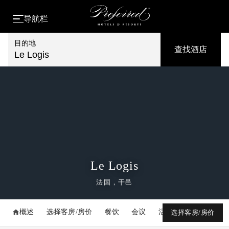
导航栏
目的地
查找酒店
Le Logis
Le Logis
法国，干邑
概述
选择客房/房价
餐饮
会议
活动
媒体库
选择客房/房价