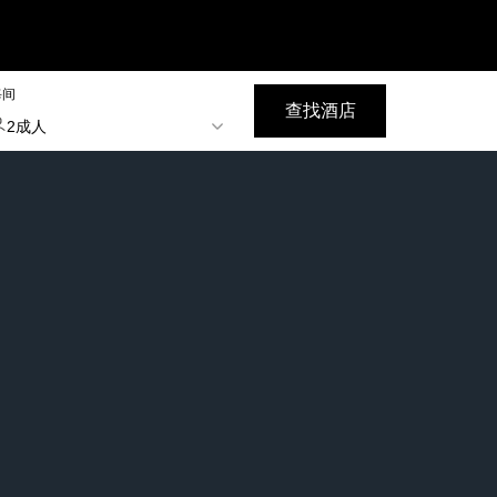
每间
查找酒店
2成人