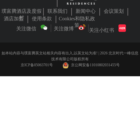
璞富腾酒店及度假
联系我们
新闻中心
会议策划
村
酒店加盟
使用条款
Cookies和隐私政
策
关注微信
关注微博
关注小红书
如本站内容与璞富腾英文站相关内容有出入,以英文站为准! | 2026 北京时代一峰信息
技术有限公司版权所有
京ICP备05063701号
京公网安备11010802031455号