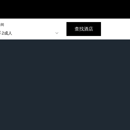
每间
查找酒店
2成人