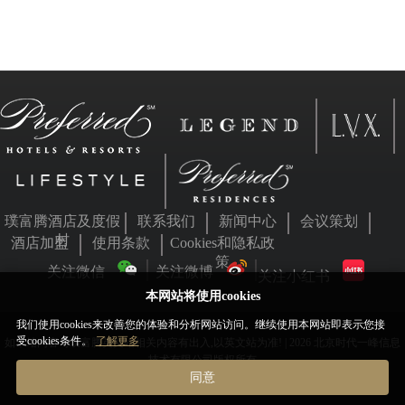
璞富腾酒店及度假
联系我们
新闻中心
会议策划
村
酒店加盟
使用条款
Cookies和隐私政
策
关注微信
关注微博
关注小红书
本网站将使用cookies
我们使用cookies来改善您的体验和分析网站访问。继续使用本网站即表示您接
受cookies条件。
了解更多
如本站内容与璞富腾英文站相关内容有出入,以英文站为准! | 2026 北京时代一峰信息
技术有限公司版权所有
同意
京ICP备05063701号
京公网安备11010802031455号