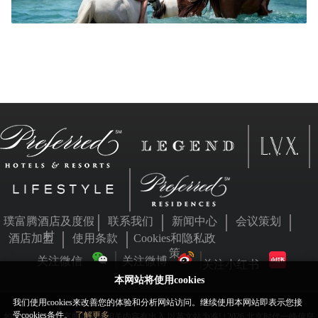
璞富腾酒店及度假
联系我们
新闻中心
会议策划
村
酒店加盟
使用条款
Cookies和隐私政
策
关注微信
关注微博
关注小红书
本网站将使用cookies
我们使用cookies来改善您的体验和分析网站访问。继续使用本网站即表示您接
受cookies条件。
了解更多
如本站内容与璞富腾英文站相关内容有出入,以英文站为准! | 2026 北京时代一峰信息