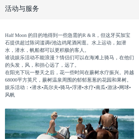
活动与服务
Half Moon 的目的地得到一些急需的R & R，但这牙买加宝
石提供超过陈词滥调é池边鸡尾酒闲逛。水上运动，如潜
水，潜水，帆船都可以更积极的客人。
谁说娱乐活动不能浪漫？情侣们可以在海滩上骑马，在他们
的头发，风，和担心远了，远了。
在阳光下玩一整天之后，花一些时间在蕨树水疗振兴。跨越
68000平方英尺，蕨树温泉周围的郁郁葱葱的花园和果树。
娱乐活动：•潜水•高尔夫•骑马•浮潜•水疗•南瓜•游泳•网球•
风帆