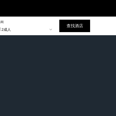
每间
查找酒店
2成人