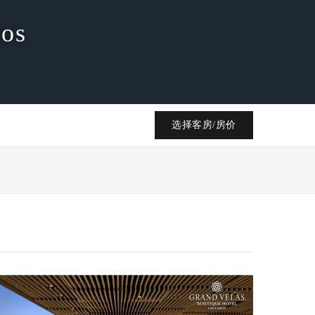
bos
选择客房/房价