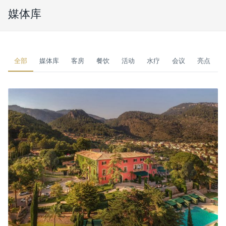
媒体库
全部
媒体库
客房
餐饮
活动
水疗
会议
亮点