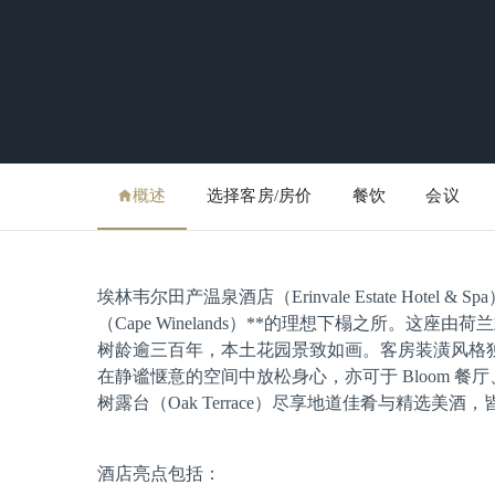
概述
选择客房/房价
餐饮
会议
埃林韦尔田产温泉酒店（Erinvale Estate Hot
（Cape Winelands）**的理想下榻之所。
树龄逾三百年，本土花园景致如画。客房装潢风格
在静谧惬意的空间中放松身心，亦可于 Bloom 餐厅、**木兰花
树露台（Oak Terrace）尽享地道佳肴与精选
酒店亮点包括：