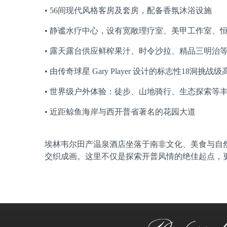
• 56间现代风格客房及套房，配备香氛沐浴设施
• 静谧水疗中心，设有宽敞理疗室、美甲工作室、
• 露天露台供应鲜榨果汁、时令沙拉、精品三明治
• 由传奇球星 Gary Player 设计的标志性18洞挑
• 世界级户外体验：徒步、山地骑行、生态探索等
• 近距鲸鱼海岸与西开普省著名的花园大道
埃林韦尔田产温泉酒店坐落于南非文化、美食与自
交织成画。这里不仅是探索开普风情的绝佳起点，