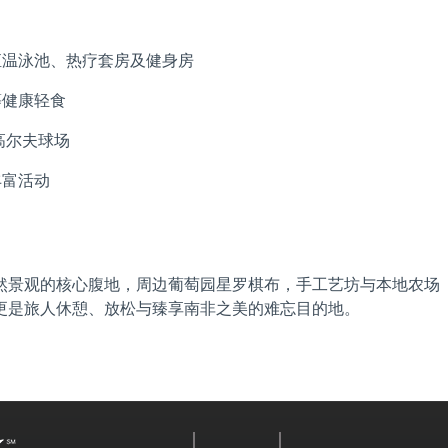
恒温泳池、热疗套房及健身房
等健康轻食
战级高尔夫球场
丰富活动
然景观的核心腹地，周边葡萄园星罗棋布，手工艺坊与本地农场
更是旅人休憩、放松与臻享南非之美的难忘目的地。