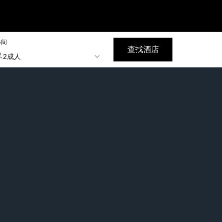
每间
查找酒店
2成人