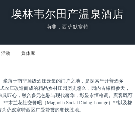
埃林韦尔田产温泉酒店
南非，西萨默塞特
活动
媒体库
el & Spa）坐落于南非顶级酒庄云集的门户之地，是探索**开普酒乡
这座由荷兰式农庄改造而成的精品乡村庄园历史悠久，园内古橡树参天，
独具匠心，融合多元色彩与现代奢华，彰显永恒格调。宾客既可
社交餐吧（Magnolia Social Dining Lounge）**以及橡
美酒，皆为萨默塞特西区广受赞誉的餐饮胜地。