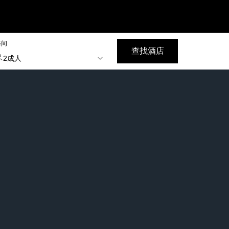
每间
查找酒店
2成人