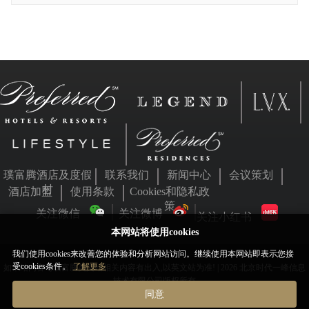
璞富腾酒店及度假
联系我们
新闻中心
会议策划
村
酒店加盟
使用条款
Cookies和隐私政
策
关注微信
关注微博
关注小红书
本网站将使用cookies
我们使用cookies来改善您的体验和分析网站访问。继续使用本网站即表示您接
受cookies条件。
了解更多
如本站内容与璞富腾英文站相关内容有出入,以英文站为准! | 2026 北京时代一峰信息
技术有限公司版权所有
同意
京ICP备05063701号
京公网安备11010802031455号