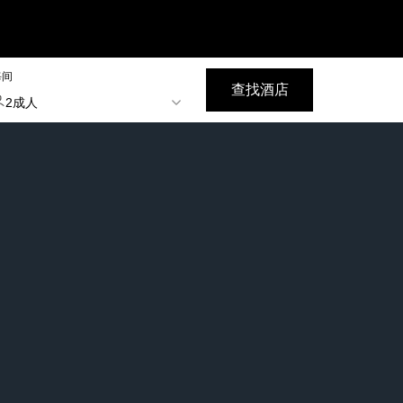
每间
查找酒店
2成人