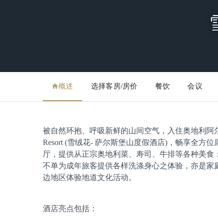
概述
选择客房/房价
餐饮
会议
被自然环抱、呼吸新鲜的山间空气，入住奥地利阿尔卑斯山上的绝佳度
Resort (雪绒花- 萨尔斯堡山度假酒店)，畅
厅，提供从正宗奥地利菜、寿司、牛排等各种美食
不单为成年旅客提供各样洗涤身心之体验，亦是家
边地区体验地道文化活动。
酒店亮点包括：