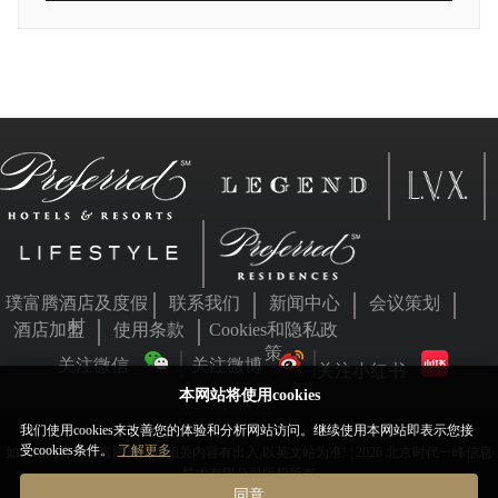
璞富腾酒店及度假
联系我们
新闻中心
会议策划
村
酒店加盟
使用条款
Cookies和隐私政
策
关注微信
关注微博
关注小红书
本网站将使用cookies
我们使用cookies来改善您的体验和分析网站访问。继续使用本网站即表示您接
受cookies条件。
了解更多
如本站内容与璞富腾英文站相关内容有出入,以英文站为准! | 2026 北京时代一峰信息
技术有限公司版权所有
同意
京ICP备05063701号
京公网安备11010802031455号