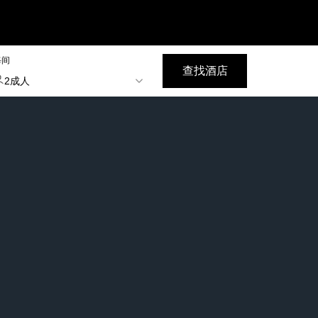
每间
查找酒店
2成人