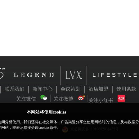
联系我们
新闻中心
会议策划
酒店加盟
使用条款
关注微信
关注微博
关注小红书
本网站将使用cookies
网站访问分析使用。我们还将在社交媒体、广告渠道分享您使用网站时的信息，及与数据
与璞富腾英文站相关内容有出入,以英文站为准! | 2026 北京时代一峰信息技术有限
，即表示您接受该cookies条件。
京ICP备05063701号
京公网安备11010802031455号