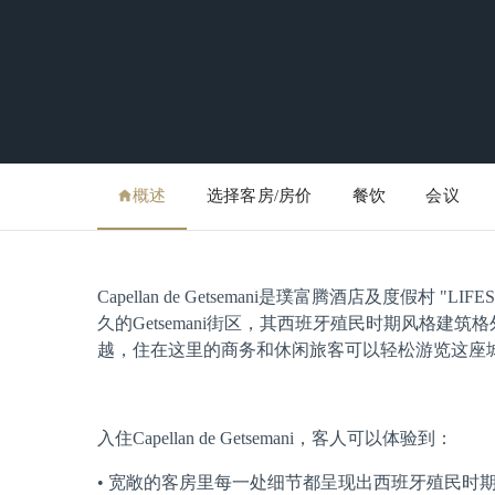
概述
选择客房/房价
餐饮
会议
Capellan de Getsemani是璞富腾酒店及度假村 "LIF
久的Getsemani街区，其西班牙殖民时期风格
越，住在这里的商务和休闲旅客可以轻松游览这座
入住Capellan de Getsemani，客人可以体验到：
• 宽敞的客房里每一处细节都呈现出西班牙殖民时