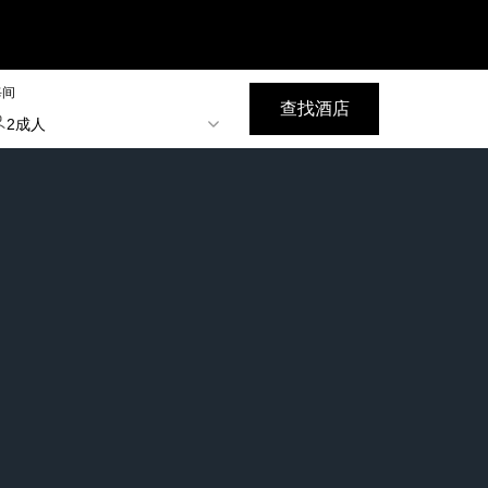
每间
查找酒店
2成人