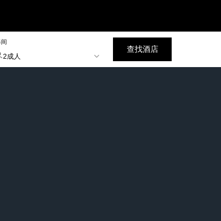
每间
查找酒店
2成人