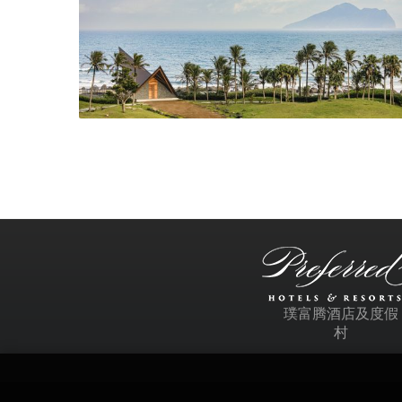
璞富腾酒店及度假
村