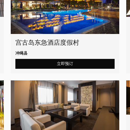
宫古岛东急酒店度假村
冲绳县
立即预订