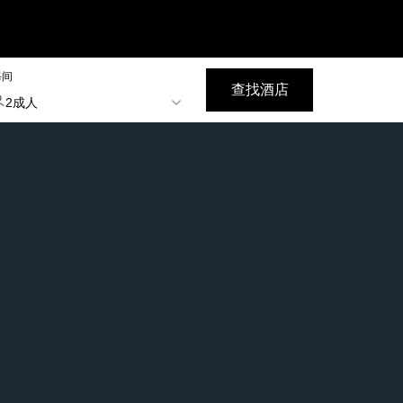
每间
查找酒店
2成人