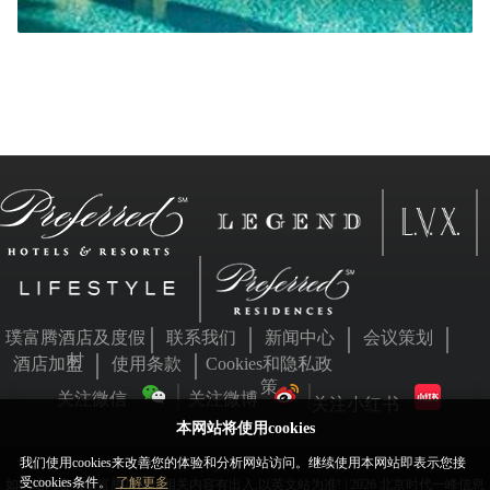
璞富腾酒店及度假
联系我们
新闻中心
会议策划
村
酒店加盟
使用条款
Cookies和隐私政
策
关注微信
关注微博
关注小红书
本网站将使用cookies
我们使用cookies来改善您的体验和分析网站访问。继续使用本网站即表示您接
受cookies条件。
了解更多
如本站内容与璞富腾英文站相关内容有出入,以英文站为准! | 2026 北京时代一峰信息