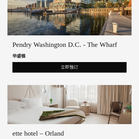
Pendry Washington D.C. - The Wharf
华盛顿
立即预订
ette hotel – Orland