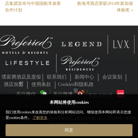
店集团宣布与中国国航常旅客
敦海湾酒店荣获2014年新加坡
合作计划
体验奖
»
璞富腾酒店及度假
联系我们
新闻中心
会议策划
村
酒店加盟
使用条款
Cookies和隐私政
策
关注微信
关注微博
关注小红书
本网站将使用cookies
我们使用cookies来改善您的体验和分析网站访问。继续使用本网站即表示您接
受cookies条件。
了解更多
如本站内容与璞富腾英文站相关内容有出入,以英文站为准! | 2026 北京时代一峰信息
技术有限公司版权所有
同意
京ICP备05063701号
京公网安备11010802031455号