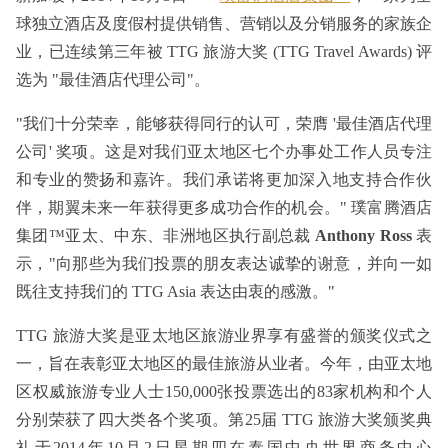
球独立酒店及度假村提供销售、营销以及分销服务的家族企
业，已连续第三年被 TTG 旅游大奖 (TTG Travel Awards) 评
选为 "最佳酒店代理公司"。
"我们十分荣幸，能够获得同行的认可，荣膺 '最佳酒店代理
公司' 奖项。这是对我们亚太地区七个办事处工作人员专注
和专业的赞扬和嘉许。我们承诺将更加深入地支持合作伙
伴，期翼未来一年获得更多成功合作的机会。" 璞富腾酒店
集团™亚太、中东、非洲地区执行副总裁
Anthony Ross
表
示，"向那些为我们投票的朋友表达诚挚的谢意，并向一如
既往支持我们的 TTG Asia 表达由衷的感激。"
TTG 旅游大奖是亚太地区旅游业界享有盛誉的颁奖仪式之
一，旨在表彰亚太地区的最佳旅游从业者。今年，由亚太地
区权威旅游专业人士150,000张投票选出的83家机构和个人
分别荣获了四大类各个奖项。第25届 TTG 旅游大奖颁奖典
礼于2014年10月2日星期四在泰国中央世界商务中心