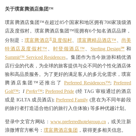
关于璞富腾酒店集团™
璞富腾酒店集团™在超过85个国家和地区拥有700家顶级酒
店及度假村。璞富腾酒店集团™现拥有6个知名酒店品牌，
®
分别是：
璞富腾酒店
及度假村
、
璞富腾精品酒店™
、
尚美
特酒店及度假村™
、
时登领酒店™
、
Sterling Design℠
和
Summit™ Serviced Residences
。集团作为当今旅游和精优酒
店行业的代表，为全球的旅客提供与众不同的个性化酒店体
验和高品质服务。为了更好的满足客人的多元化需求，璞富
腾酒店集团™还推出了
Preferred Residences™
;
Preferred
Golf™
;
I
Prefer
™
;
Preferred Pride
(经 TAG 审核通过的酒店
或是 IGLTA 成员酒店);
Preferred Family
(意在为不同年龄段
的旅行者打造适合他们的旅行入住体验) 等多种优越计划。
登录中文官方网站：
www.preferredhotelgroup.cn
，或关注新
浪微博官方帐号：
璞富腾酒店集团
，获得更多相关信息。