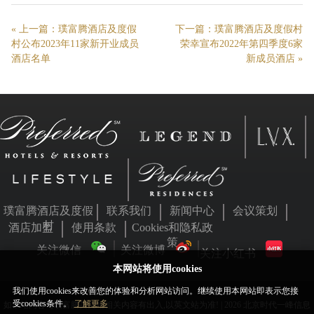
« 上一篇：
璞富腾酒店及度假
下一篇：
璞富腾酒店及度假村
村公布2023年11家新开业成员
荣幸宣布2022年第四季度6家
酒店名单
新成员酒店
»
璞富腾酒店及度假
联系我们
新闻中心
会议策划
村
酒店加盟
使用条款
Cookies和隐私政
策
关注微信
关注微博
关注小红书
本网站将使用cookies
我们使用cookies来改善您的体验和分析网站访问。继续使用本网站即表示您接
受cookies条件。
了解更多
如本站内容与璞富腾英文站相关内容有出入,以英文站为准! | 2026 北京时代一峰信息