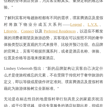
信赖的全球酒店资源，为宾客呈献真实、量身定制的难忘体
验。"
了解到宾客对每趟旅程都有不同的需求，璞富腾酒店及度假
村将旗下物业分成五大系列——
Legend
、
L.V.X.
、
Lifestyle
、
Connect
以及
Preferred Residences
，以适应不断发
展的消费者期望及旅游趋势，宾客现在可以按照不同的奢华
体验类型以更直观的方式来搜寻、比较并预订住宿。在品牌
的官网上，宾客可根据所属系列，或者是酒店名称、体验、
位置及价格等选项来搜索酒店。
Lindsey Ueberroth 指出："新的品牌架构让宾客自己决定什
么才是使旅程难忘的元素，不在受限于传统对于奢华旅游的
定义，即以等级或星级作评定准则。璞富腾酒店及度假村将
藉此为旅游体验树立全新标准。"
无论是在标志性目的地度假村举行别具意义的家庭庆祝活
动，或于位置优越、提供专享服务的酒店短期出差，抑或在