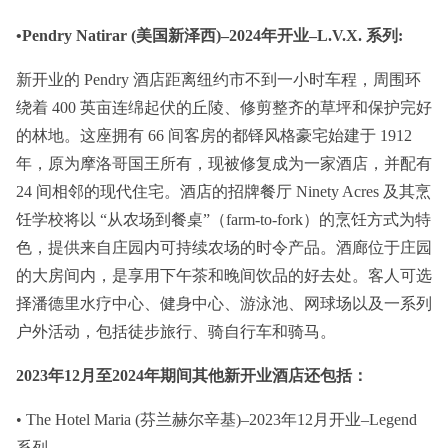
•Pendry Natirar (美国新泽西)–2024年开业–L.V.X. 系列:
新开业的 Pendry 酒店距离纽约市不到一小时车程，周围环
绕着 400 英亩连绵起伏的丘陵、修剪整齐的草坪和保护完好
的林地。这座拥有 66 间客房的都铎风格豪宅始建于 1912
年，原为摩洛哥国王所有，现被修复成为一家酒店，并配有
24 间相邻的现代住宅。酒店的招牌餐厅 Ninety Acres 及其烹
饪学校将以 “从农场到餐桌”（farm-to-fork）的烹饪方式为特
色，提供来自庄园内可持续农场的时令产品。酒廊位于庄园
的大房间内，是享用下午茶和晚间饮品的好去处。客人可选
择潘德里水疗中心、健身中心、游泳池、网球场以及一系列
户外活动，包括徒步旅行、骑自行车和骑马。
2023年12月至2024年期间其他新开业酒店还包括：
• The Hotel Maria (芬兰赫尔辛基)–2023年12月开业–Legend
系列