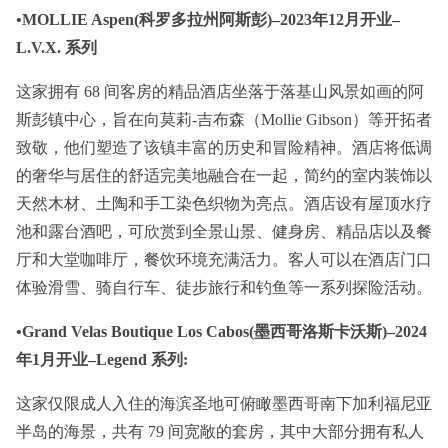
•MOLLIE Aspen(科罗多拉州阿斯彭)–2023年12月开业–
L.V.X. 系列
这家拥有 68 间客房的精品酒店坐落于落基山风景如画的阿
斯彭镇中心，旨在向莫莉-吉布森（Mollie Gibson）等开拓者
致敬，他们塑造了该镇丰富的历史和冒险精神。酒店将低调
的奢华与居住的舒适完美地融合在一起，简约的室内装饰以
天然木材、土陶和手工染色织物为亮点。酒店设有屋顶水疗
池和露台酒吧，可欣赏到全景山景、健身房、精品店以及餐
厅和大堂咖啡厅，餐饮环境充满活力。客人可以在酒店门口
体验滑雪、骑自行车、徒步旅行和钓鱼等一系列探险活动。
•Grand Velas Boutique Los Cabos(墨西哥洛斯卡沃斯)–2024
年1月开业–Legend 系列:
这家仅限成人入住的海滨圣地可俯瞰墨西哥南下加利福尼亚
半岛的海景，共有 79 间宽敞的套房，其中大部分拥有私人