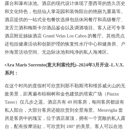
露台和瀑布泳池。酒店的现代设计体现了墨西哥的悠久历史
和文化特色，包括仙人掌花园和装饰阳台的艳丽九重葛等。
酒店提供的一站式全包餐饮选择包括休闲餐厅和高级餐厅、
龙舌兰酒和梅斯卡尔酒品鉴会以及调酒项目。客人还可专享
酒店附近姊妹酒店 Grand Velas Los Cabos 的餐厅。其他亮点
还包括健康活动和创新护理的恢复性水疗中心和健身房、户
外海景活动空间、无边际泳池和纯净的私人海滩区。
•Ara Maris Sorrento(意大利索伦托)–2024年3月开业–L.V.X.
系列：
在这个时尚的度假村可欣赏到那不勒斯湾和维苏威火山的无
敌美景，距离遍布棕榈树和金色建筑的塔索广场（Piazza
Tasso）仅几步之遥。酒店共有 49 间客房，每间客房都设有
私人阳台，大部分客房还能欣赏到全景海景。Meraviglia 套
房是客房中的瑰宝，位于酒店屋顶，拥有一个宽敞的私人露
台，配有按摩浴缸，可欣赏到 180° 的美景。客人可以在池