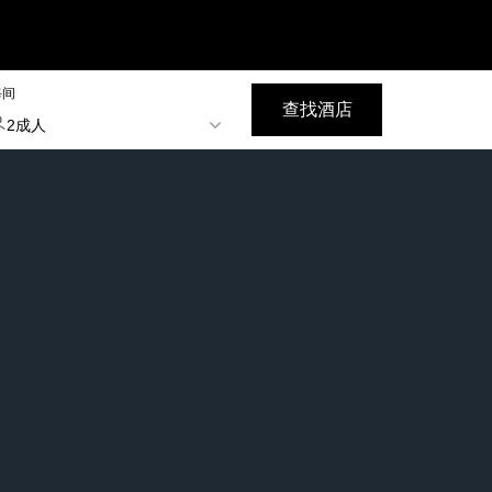
每间
查找酒店
2成人