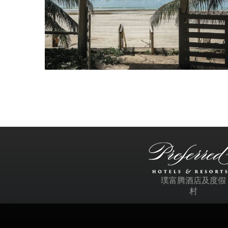
璞富腾酒店及度假
村