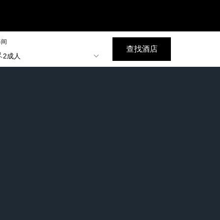
每间
查找酒店
2成人