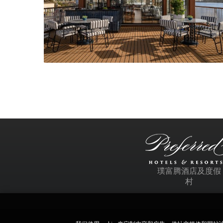
璞富腾酒店及度假
村