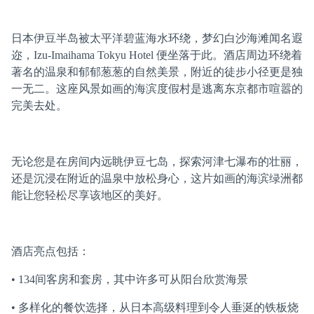
日本伊豆半岛被太平洋碧蓝海水环绕，梦幻白沙海滩闻名遐
迩，Izu-Imaihama Tokyu Hotel 便坐落于此。酒店周边环绕着
著名的温泉和郁郁葱葱的自然美景，附近的徒步小径更是独
一无二。这座风景如画的海滨度假村是逃离东京都市喧嚣的
完美去处。
无论您是在房间内远眺伊豆七岛，探索河津七瀑布的壮丽，
还是沉浸在附近的温泉中放松身心，这片如画的海滨绿洲都
能让您轻松尽享该地区的美好。
酒店亮点包括：
• 134间客房和套房，其中许多可从阳台欣赏海景
• 多样化的餐饮选择，从日本高级料理到令人垂涎的铁板烧