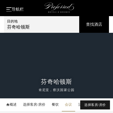
导航栏
目的地
查找酒店
芬奇哈顿斯
芬奇哈顿斯
肯尼亚，察沃国家公园
概述
选择客房/房价
餐饮
会议
活动
媒体库
选择客房/房价