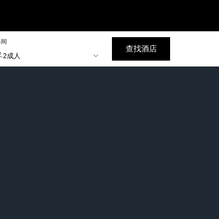
每间
查找酒店
2成人