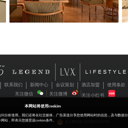
联系我们
新闻中心
会议策划
酒店加盟
使用条款
关注微信
关注微博
关注小红书
本网站将使用cookies
网站访问分析使用。我们还将在社交媒体、广告渠道分享您使用网站时的信息，及与数据
与璞富腾英文站相关内容有出入,以英文站为准! | 2026 北京时代一峰信息技术有限
，即表示您接受该cookies条件。
京ICP备05063701号
京公网安备11010802031455号