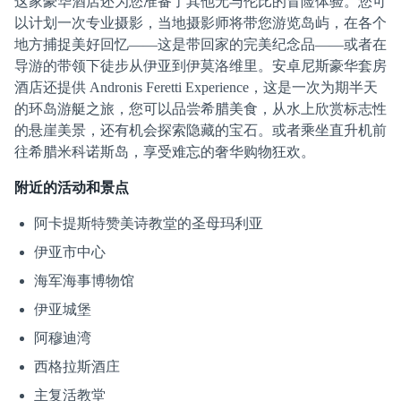
这家豪华酒店还为您准备了其他无与伦比的冒险体验。您可
以计划一次专业摄影，当地摄影师将带您游览岛屿，在各个
地方捕捉美好回忆——这是带回家的完美纪念品——或者在
导游的带领下徒步从伊亚到伊莫洛维里。安卓尼斯豪华套房
酒店还提供 Andronis Feretti Experience，这是一次为期半天
的环岛游艇之旅，您可以品尝希腊美食，从水上欣赏标志性
的悬崖美景，还有机会探索隐藏的宝石。或者乘坐直升机前
往希腊米科诺斯岛，享受难忘的奢华购物狂欢。
附近的活动和景点
阿卡提斯特赞美诗教堂的圣母玛利亚
伊亚市中心
海军海事博物馆
伊亚城堡
阿穆迪湾
西格拉斯酒庄
主复活教堂