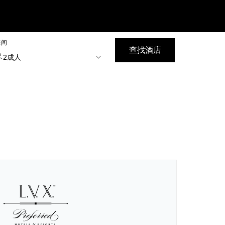
每间
查找酒店
2成人