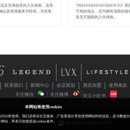
惬意舒适且充满创意的入住体验。该系
"PREFERRED RESIDEN
施以及热情服务为特色，为宾客
可热的地点，且均拥有顶级的装
造无可挑剔的入住体验。
联系我们
新闻中心
会议策划
酒店加盟
使用条款
关注微信
关注微博
关注小红书
本网站将使用cookies
网站访问分析使用。我们还将在社交媒体、广告渠道分享您使用网站时的信息，及与数据
与璞富腾英文站相关内容有出入,以英文站为准! | 2026 北京时代一峰信息技术有限
，即表示您接受该cookies条件。
京ICP备05063701号
京公网安备11010802031455号