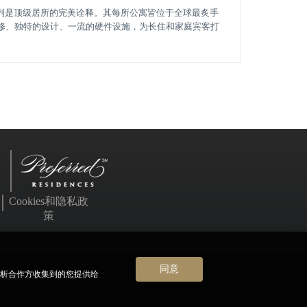
CES" 系列是顶级居所的完美诠释。其每所公寓皆位于全球最炙手
修、独特的设计、一流的硬件设施，为长住和家庭宾客打
Cookies和隐私政
策
同意
分析合作方收集到的您提供给
公司版权所有