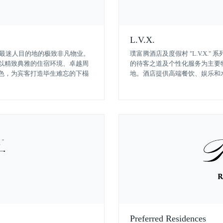
L.V.X.
全球最迷人目的地的极致非凡物业。
璞富腾酒店及度假村 "L.V.X
以精致典雅的住宿环境、卓越周
的待客之道及个性化服务为主要
色，为宾客打造毕生难忘的下榻
地。酒店提供高端餐饮、娱乐和
Preferred Residences